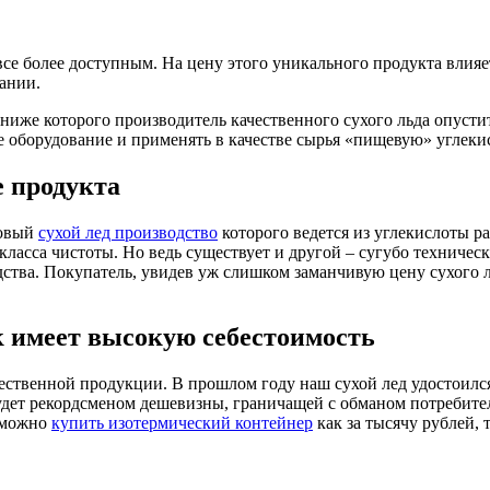
все более доступным. На цену этого уникального продукта влия
ании.
иже которого производитель качественного сухого льда опустит
е оборудование и применять в качестве сырья «пищевую» углекис
е продукта
ковый
сухой лед производство
которого ведется из углекислоты р
ласса чистоты. Но ведь существует и другой – сугубо техническ
дства. Покупатель, увидев уж слишком заманчивую цену сухого 
к имеет высокую себестоимость
ественной продукции. В прошлом году наш сухой лед удостоилс
 будет рекордсменом дешевизны, граничащей с обманом потреби
с можно
купить изотермический контейнер
как за тысячу рублей, 