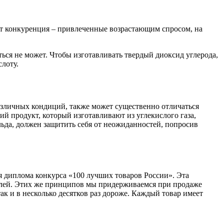
ет конкуренция – привлеченные возрастающим спросом, на
ься не может. Чтобы изготавливать твердый диоксид углерода,
лоту.
азличных кондиций, также может существенно отличаться
ий продукт, который изготавливают из углекислого газа,
льда, должен защитить себя от неожиданностей, попросив
я диплома конкурса «100 лучших товаров России». Эта
телей. Этих же принципов мы придерживаемся при продаже
так и в несколько десятков раз дороже. Каждый товар имеет