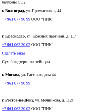
баллоны СО2
г. Волгоград,
ул. Промысловая, 44
+7
961
077 90 99
ООО "ПИК"
г. Краснодар,
ул. Красных партизан, д. 117
+7
961
062 20 02
ООО "ПИК"
Сделать заказ
Cухой лед
термоконтейнеры
г. Москва,
ул. Гастелло, дом 44
+7
961
077 90 99
г. Ростов-на-Дону,
ул. Мечникова, д. 112г
+7
961
062 20 02
ООО "ПИК"