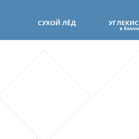
Н
СУХОЙ ЛЁД
Ю
УГЛЕКИ
в балло
НАШ С
вошёл
«100 лучших 