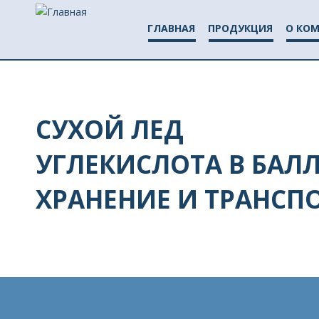
Ju
ГЛАВНАЯ
ПРОДУКЦИЯ
О КО
Г
Л
А
СУХОЙ ЛЕД
В
УГЛЕКИСЛОТА В БАЛ
Н
ХРАНЕНИЕ И ТРАНСП
О
Е
М
Е