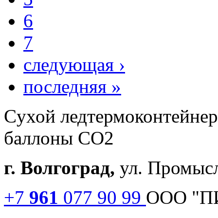
6
7
следующая ›
последняя »
Cухой лед
термоконтейне
баллоны СО2
г. Волгоград,
ул. Промысл
+7
961
077 90 99
ООО "П